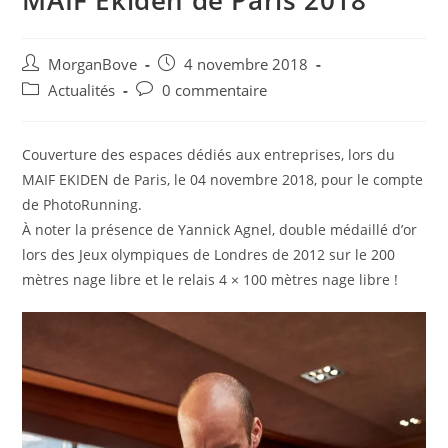
Auteur/autrice
Post
MorganBove
4 novembre 2018
de
published:
Post
Post
Actualités
0 commentaire
la
category:
comments:
publication :
Couverture des espaces dédiés aux entreprises, lors du
MAIF EKIDEN de Paris, le 04 novembre 2018, pour le compte
de PhotoRunning.
À noter la présence de Yannick Agnel, double médaillé d’or
lors des Jeux olympiques de Londres de 2012 sur le 200
mètres nage libre et le relais 4 × 100 mètres nage libre !