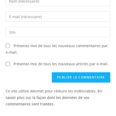
your
name
Enter
or
your
username
email
Enter
to
address
your
comment
to
website
Prévenez-moi de tous les nouveaux commentaires par
comment
URL
e-mail.
(optional)
Prévenez-moi de tous les nouveaux articles par e-mail.
Ce site utilise Akismet pour réduire les indésirables.
En
savoir plus sur la façon dont les données de vos
commentaires sont traitées
.